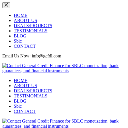
Skip
to
content
HOME
ABOUT US
DEALS/PROJECTS
TESTIMONIALS
BLOG
Sblc
CONTACT
Email Us Now: info@gcfdl.com
HOME
ABOUT US
DEALS/PROJECTS
TESTIMONIALS
BLOG
Sblc
CONTACT