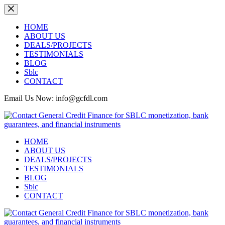
Skip
to
content
HOME
ABOUT US
DEALS/PROJECTS
TESTIMONIALS
BLOG
Sblc
CONTACT
Email Us Now: info@gcfdl.com
HOME
ABOUT US
DEALS/PROJECTS
TESTIMONIALS
BLOG
Sblc
CONTACT