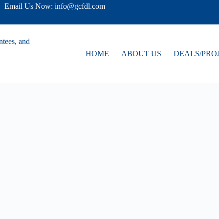
Email Us Now: info@gcfdl.com
HOME
ABOUT US
DEALS/PRO