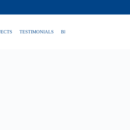
JECTS
TESTIMONIALS
BLOG
Sblc
CONTACT