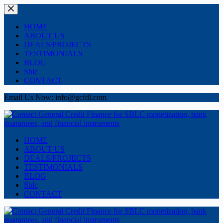
Skip
to
content
HOME
ABOUT US
DEALS/PROJECTS
TESTIMONIALS
BLOG
Sblc
CONTACT
Email Us Now: info@gcfdl.com
HOME
ABOUT US
DEALS/PROJECTS
TESTIMONIALS
BLOG
Sblc
CONTACT