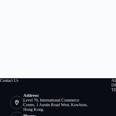
Contact Us
A
D
T
Address:
Level 70, International Commerce
Centre, 1 Austin Road West, Kowloon,
Hong Kong.
Phone: