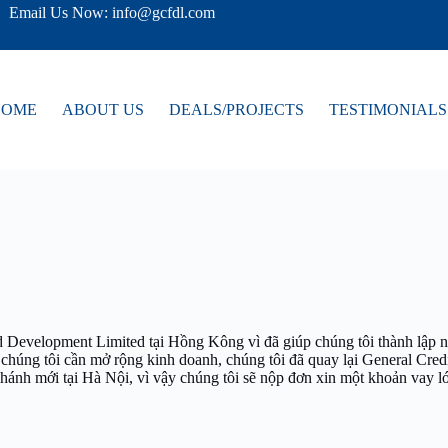
Email Us Now: info@gcfdl.com
HOME
ABOUT US
DEALS/PROJECTS
TESTIMONIALS
d Development Limited tại Hồng Kông vì đã giúp chúng tôi thành lập n
chúng tôi cần mở rộng kinh doanh, chúng tôi đã quay lại General Cred
ánh mới tại Hà Nội, vì vậy chúng tôi sẽ nộp đơn xin một khoản vay lớn