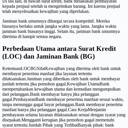
Di sisi lain, di bawah surat kredit, bank melakukan pembayaran
kepada penjual setelah ia mengirimkan barang. Ini karena penjual
telah menyelesaikan kewajiban yang diperlukan.
Jaminan bank umumnya dihargai secara kompetitif. Mereka
biasanya berlaku untuk jangka waktu yang lama. Jangka waktu
jaminan bank biasanya tinggi. Selain itu, jaminan bank umumnya
diterima di hampir semua negara.
Perbedaan Utama antara Surat Kredit
(LOC) dan Jaminan Bank (BG)
KetentuanLOCBGSifatKewajiban yang diterima oleh bank untuk
membayar penerima manfaat jika layanan tertentu
dilaksanakan.Jaminan yang diberikan oleh bank untuk membayar
jumlah tertentu jika pemohon gagal.Kewajiban UtamaBank
mempertahankan kewajiban utama dan kemudian mengumpulkan
dari pelanggan.Bank membayar hanya jika pelanggan
gagal.PembayaranBank membayar penerima manfaat sesuai waktu,
tanpa menunggu gagal bayar pelanggan.Bank membayar penerima
manfaat hanya jika pelanggan gagal.Cara KerjaMenjamin
pembayaran selama layanan dilaksanakan sesuai dengan syarat yang
disepakati.Mengganti kerugian jika pemohon gagal memenuhi
syarat tertentu.Jumlah Pihak yang TerlibatBanyak pihak: bank