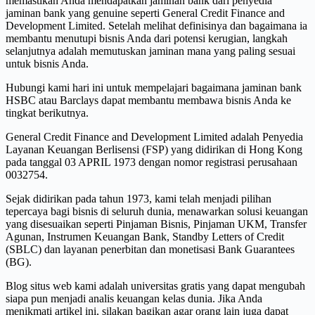
memastikan Anda mendapatkan jaminan bank dari penyedia
jaminan bank yang genuine seperti General Credit Finance and
Development Limited. Setelah melihat definisinya dan bagaimana ia
membantu menutupi bisnis Anda dari potensi kerugian, langkah
selanjutnya adalah memutuskan jaminan mana yang paling sesuai
untuk bisnis Anda.
Hubungi kami hari ini untuk mempelajari bagaimana jaminan bank
HSBC atau Barclays dapat membantu membawa bisnis Anda ke
tingkat berikutnya.
General Credit Finance and Development Limited adalah Penyedia
Layanan Keuangan Berlisensi (FSP) yang didirikan di Hong Kong
pada tanggal 03 APRIL 1973 dengan nomor registrasi perusahaan
0032754.
Sejak didirikan pada tahun 1973, kami telah menjadi pilihan
tepercaya bagi bisnis di seluruh dunia, menawarkan solusi keuangan
yang disesuaikan seperti Pinjaman Bisnis, Pinjaman UKM, Transfer
Agunan, Instrumen Keuangan Bank, Standby Letters of Credit
(SBLC) dan layanan penerbitan dan monetisasi Bank Guarantees
(BG).
Blog situs web kami adalah universitas gratis yang dapat mengubah
siapa pun menjadi analis keuangan kelas dunia. Jika Anda
menikmati artikel ini, silakan bagikan agar orang lain juga dapat