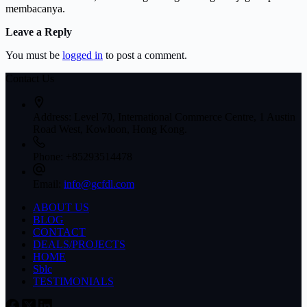
membacanya.
Leave a Reply
You must be
logged in
to post a comment.
Contact Us
Address:
Level 70, International Commerce Centre, 1 Austin
Road West, Kowloon, Hong Kong.
Phone:
+85293514478
Email:
info@gcfdl.com
ABOUT US
BLOG
CONTACT
DEALS/PROJECTS
HOME
Sblc
TESTIMONIALS