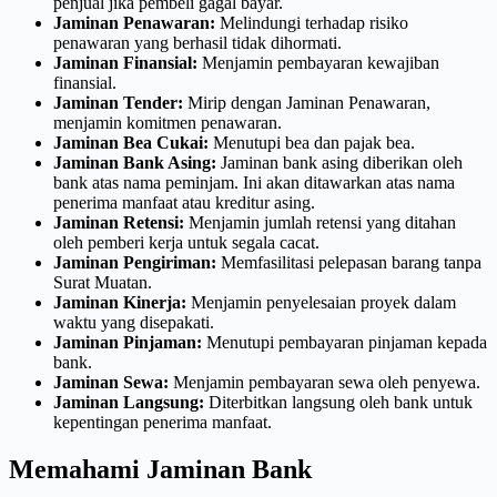
penjual jika pembeli gagal bayar.
Jaminan Penawaran:
Melindungi terhadap risiko
penawaran yang berhasil tidak dihormati.
Jaminan Finansial:
Menjamin pembayaran kewajiban
finansial.
Jaminan Tender:
Mirip dengan Jaminan Penawaran,
menjamin komitmen penawaran.
Jaminan Bea Cukai:
Menutupi bea dan pajak bea.
Jaminan Bank Asing:
Jaminan bank asing diberikan oleh
bank atas nama peminjam. Ini akan ditawarkan atas nama
penerima manfaat atau kreditur asing.
Jaminan Retensi:
Menjamin jumlah retensi yang ditahan
oleh pemberi kerja untuk segala cacat.
Jaminan Pengiriman:
Memfasilitasi pelepasan barang tanpa
Surat Muatan.
Jaminan Kinerja:
Menjamin penyelesaian proyek dalam
waktu yang disepakati.
Jaminan Pinjaman:
Menutupi pembayaran pinjaman kepada
bank.
Jaminan Sewa:
Menjamin pembayaran sewa oleh penyewa.
Jaminan Langsung:
Diterbitkan langsung oleh bank untuk
kepentingan penerima manfaat.
Memahami Jaminan Bank